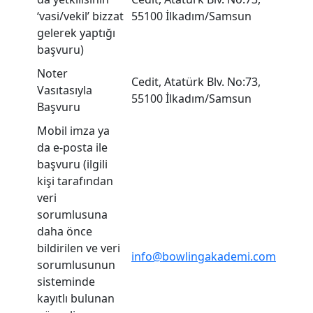
‘vasi/vekil’ bizzat
55100 İlkadım/Samsun
gelerek yaptığı
başvuru)
Noter
Cedit, Atatürk Blv. No:73,
Vasıtasıyla
55100 İlkadım/Samsun
Başvuru
Mobil imza ya
da e-posta ile
başvuru (ilgili
kişi tarafından
veri
sorumlusuna
daha önce
bildirilen ve veri
info@bowlingakademi.com
sorumlusunun
sisteminde
kayıtlı bulunan